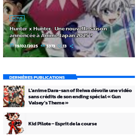
ACTUS
Hunter x Hunter : Une nouvelle saison
annoncée à Anime Japan 2025 ?
today
19/02/2025
5973
13
DERNIÈRES PUBLICATIONS
L’anime Dara-san of Reiwa dévoile une vidéo
sans crédits de son ending spécial « Gun
Valsey’s Theme »
Kid Pilote – Esprit de la course