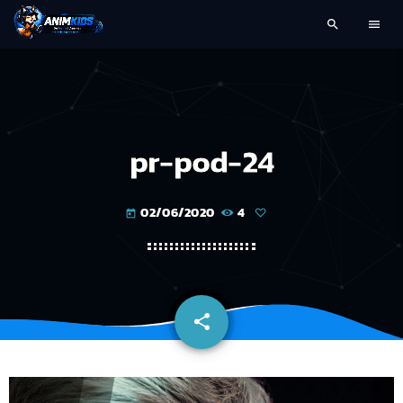
search
menu
pr-pod-24
02/06/2020
4
today
share
email