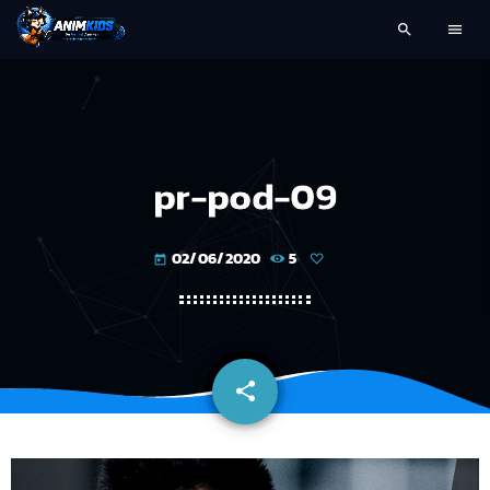
search
menu
pr-pod-09
02/06/2020
5
today
share
email