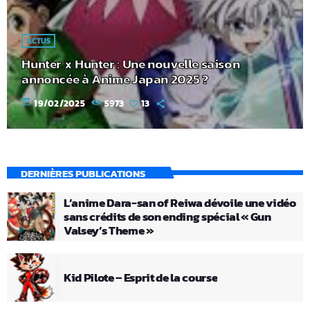
ACTUS
Hunter x Hunter : Une nouvelle saison
annoncée à Anime Japan 2025 ?
today
19/02/2025
5973
13
DERNIÈRES PUBLICATIONS
L’anime Dara-san of Reiwa dévoile une vidéo
sans crédits de son ending spécial « Gun
Valsey’s Theme »
Kid Pilote – Esprit de la course