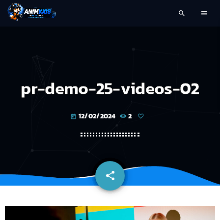
search
menu
pr-demo-25-videos-02
12/02/2024
2
today
share
email