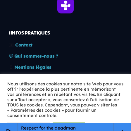
ℹ️ INFOS PRATIQUES
✉️
Contact
🦊
Qui sommes-nous ?
📄
Mentions légales
🔒
Confidentialité
Nous utilisons des cookies sur notre site Web pour vous
offrir l'expérience la plus pertinente en mémorisant
🛡️
RGPD
vos préférences et en répétant vos visites. En cliquant
sur « Tout accepter », vous consentez à l'utilisation de
Copyright © 2026 Animkids. Tous droits réservés.
TOUS les cookies. Cependant, vous pouvez visiter les
« Paramètres des cookies » pour fournir un
consentement contrôlé.
Paramètres Cookie
Tout accepter
Respect for the deadman