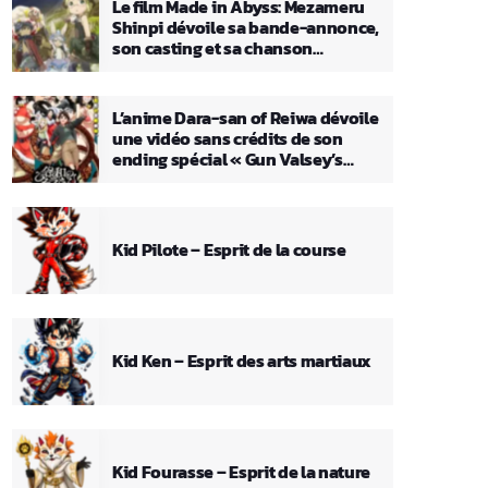
Le film Made in Abyss: Mezameru
Shinpi dévoile sa bande-annonce,
son casting et sa chanson
principale
L’anime Dara-san of Reiwa dévoile
une vidéo sans crédits de son
ending spécial « Gun Valsey’s
Theme »
Kid Pilote – Esprit de la course
Kid Ken – Esprit des arts martiaux
Kid Fourasse – Esprit de la nature