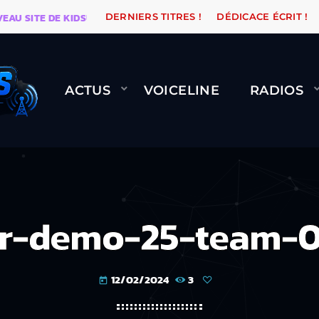
SITE DE KIDSUNE
WARÉTRO
ORANGE ROAD QUI PAS
DERNIERS TITRES !
DÉDICACE ÉCRIT !
ACTUS
VOICELINE
RADIOS
r-demo-25-team-
12/02/2024
3
today