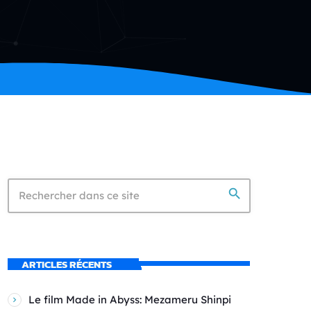
search
ARTICLES RÉCENTS
Le film Made in Abyss: Mezameru Shinpi