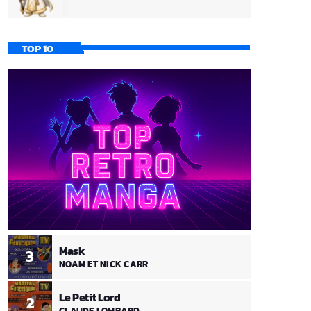
TOP 10
Mask
3
NOAM ET NICK CARR
Le Petit Lord
2
CLAUDE LOMBARD