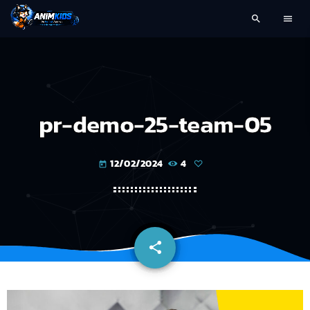
search
menu
pr-demo-25-team-05
12/02/2024
4
today
share
email