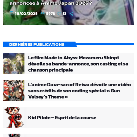
annoncée à Anime Japan 2025 ?
today
19/02/2025
5976
13
DERNIÈRES PUBLICATIONS
Le film Made in Abyss: Mezameru Shinpi
dévoile sa bande-annonce, son casting et sa
chanson principale
L’anime Dara-san of Reiwa dévoile une vidéo
sans crédits de son ending spécial « Gun
Valsey’s Theme »
Kid Pilote – Esprit de la course