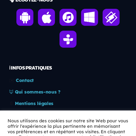
ℹ️ INFOS PRATIQUES
✉️
Contact
🦊
Qui sommes-nous ?
📄
Mentions légales
🔒
Confidentialité
Nous utilisons des cookies sur notre site Web pour vous
offrir l'expérience la plus pertinente en mémorisant
🛡️
RGPD
vos préférences et en répétant vos visites. En cliquant