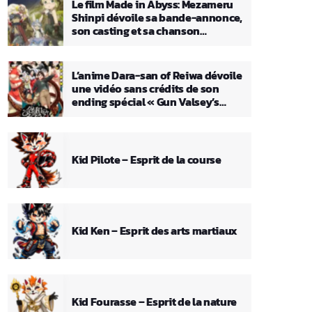
Le film Made in Abyss: Mezameru
Shinpi dévoile sa bande-annonce,
son casting et sa chanson
principale
L’anime Dara-san of Reiwa dévoile
une vidéo sans crédits de son
ending spécial « Gun Valsey’s
Theme »
Kid Pilote – Esprit de la course
Kid Ken – Esprit des arts martiaux
Kid Fourasse – Esprit de la nature