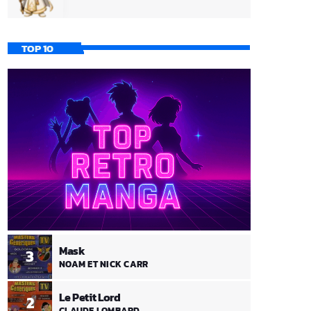
TOP 10
Mask
3
NOAM ET NICK CARR
Le Petit Lord
2
CLAUDE LOMBARD