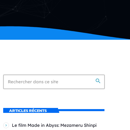
search
ARTICLES RÉCENTS
Le film Made in Abyss: Mezameru Shinpi