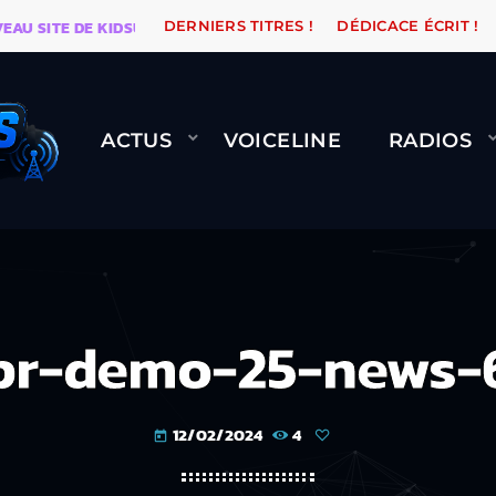
TE DE KIDSUNE
WARÉTRO
ORANGE ROAD QUI PASSE
DERNIERS TITRES !
DÉDICACE ÉCRIT !
ACTUS
VOICELINE
RADIOS
pr-demo-25-news-
12/02/2024
4
today