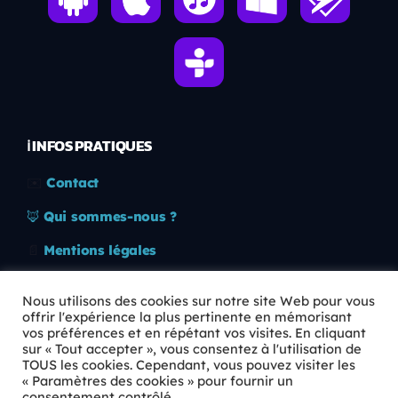
ℹ️ INFOS PRATIQUES
✉️
Contact
🦊
Qui sommes-nous ?
📄
Mentions légales
🔒
Confidentialité
Nous utilisons des cookies sur notre site Web pour vous
offrir l'expérience la plus pertinente en mémorisant
🛡️
RGPD
vos préférences et en répétant vos visites. En cliquant
sur « Tout accepter », vous consentez à l'utilisation de
Copyright © 2026 Animkids. Tous droits réservés.
TOUS les cookies. Cependant, vous pouvez visiter les
« Paramètres des cookies » pour fournir un
consentement contrôlé.