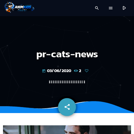
play_arrow
search
menu
pr-cats-news
03/06/2020
2
today
share
email