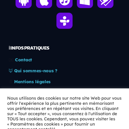
ℹ️ INFOS PRATIQUES
✉️
Contact
🦊
Qui sommes-nous ?
📄
Mentions légales
🔒
Confidentialité
Nous utilisons des cookies sur notre site Web pour vous
offrir l'expérience la plus pertinente en mémorisant
🛡️
RGPD
vos préférences et en répétant vos visites. En cliquant
sur « Tout accepter », vous consentez à l'utilisation de
Copyright © 2026 Animkids. Tous droits réservés.
TOUS les cookies. Cependant, vous pouvez visiter les
« Paramètres des cookies » pour fournir un