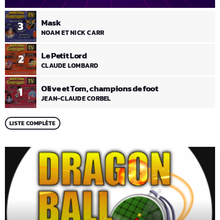
Mask
3
NOAM ET NICK CARR
Le Petit Lord
2
CLAUDE LOMBARD
Olive et Tom, champions de foot
1
JEAN-CLAUDE CORBEL
LISTE COMPLÈTE