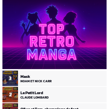
Mask
3
NOAM ET NICK CARR
Le Petit Lord
2
CLAUDE LOMBARD