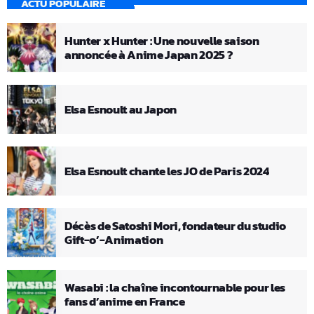
ACTU POPULAIRE
Hunter x Hunter : Une nouvelle saison
annoncée à Anime Japan 2025 ?
Elsa Esnoult au Japon
Elsa Esnoult chante les JO de Paris 2024
Décès de Satoshi Mori, fondateur du studio
Gift-o’-Animation
Wasabi : la chaîne incontournable pour les
fans d’anime en France