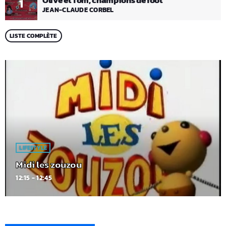
Olive et Tom, champions de foot
1
JEAN-CLAUDE CORBEL
LISTE COMPLÈTE
LIFESTYLE
Midi les zouzou
12:15 - 12:45