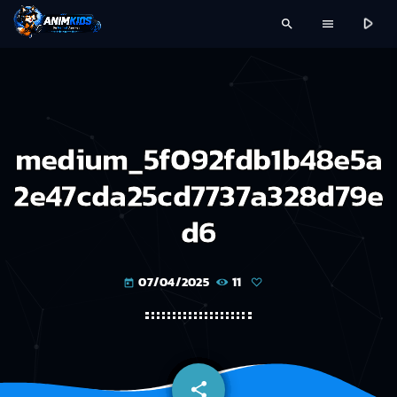
play_arrow
search
menu
medium_5f092fdb1b48e5a
2e47cda25cd7737a328d79e
d6
07/04/2025
11
today
share
email