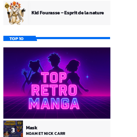
Kid Fourasse – Esprit de la nature
TOP 10
Mask
3
NOAM ET NICK CARR