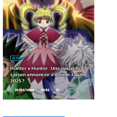
ACTUS
Hunter x Hunter : Une nouvelle
saison annoncée à Anime Japan
2025 ?
19/02/2025
5982
13
today