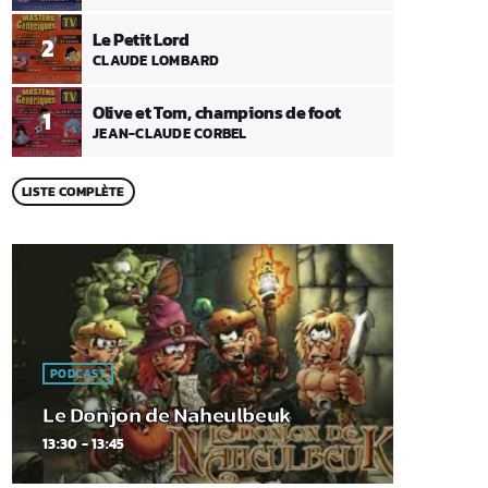
Le Petit Lord
2
CLAUDE LOMBARD
Olive et Tom, champions de foot
1
JEAN-CLAUDE CORBEL
LISTE COMPLÈTE
PODCAST
Le Donjon de Naheulbeuk
13:30 - 13:45