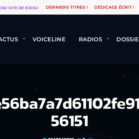
TE DE KIDSUNE
WARÉTRO
ORANGE ROAD QUI PASSE,
DERNIERS TITRES !
DÉDICACE ÉCRIT !
ACTUS
VOICELINE
RADIOS
DOSSIE
56ba7a7d61102fe91
56151