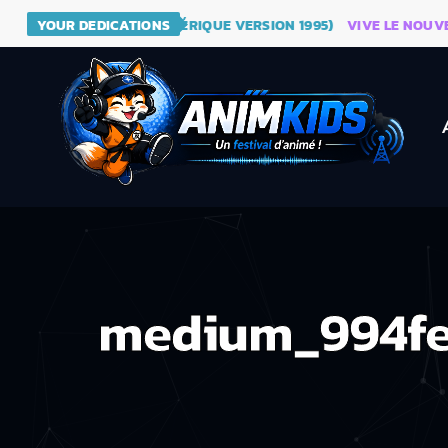
 DRAGON BALL (GÉNÉRIQUE VERSION 1995)
YOUR DEDICATIONS
VIVE LE NOUVEAU SI
medium_994fe