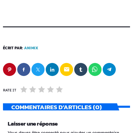
ÉCRIT PAR:
ANIMIX
email
RATE IT
COMMENTAIRES D’ARTICLES (0)
Laisser une réponse
Vous devez être connecté pour ajouter un commentaire.