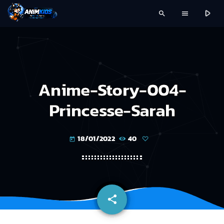
play_arrow
search
menu
Anime-Story-004-
Princesse-Sarah
18/01/2022
40
today
share
email