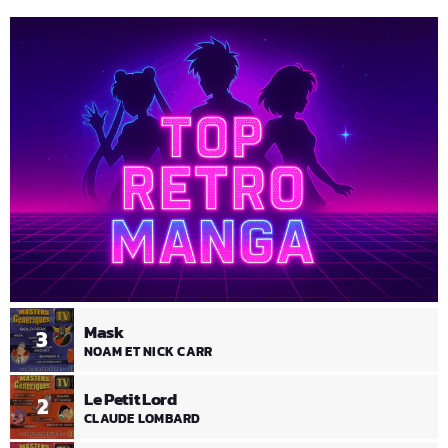
Mask
3
NOAM ET NICK CARR
Le Petit Lord
2
CLAUDE LOMBARD