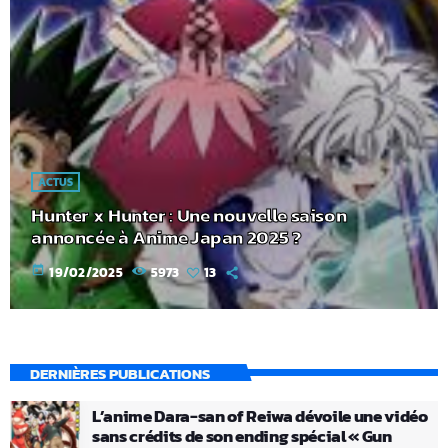
ACTUS
Hunter x Hunter : Une nouvelle saison
annoncée à Anime Japan 2025 ?
today
19/02/2025
5973
13
DERNIÈRES PUBLICATIONS
L’anime Dara-san of Reiwa dévoile une vidéo
sans crédits de son ending spécial « Gun