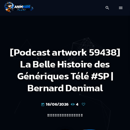
search
menu
[Podcast artwork 59438]
La Belle Histoire des
Génériques Télé #SP |
Bernard Denimal
16/06/2026
4
today