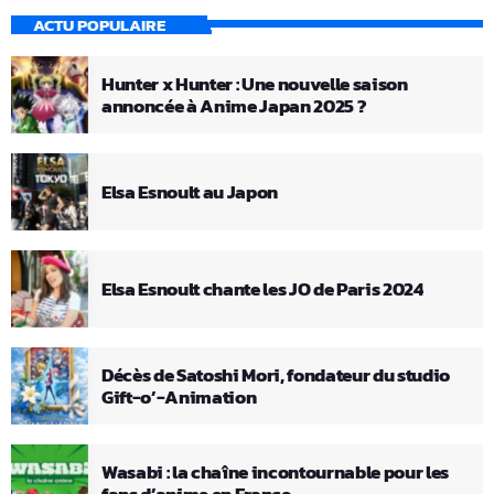
ACTU POPULAIRE
Hunter x Hunter : Une nouvelle saison
annoncée à Anime Japan 2025 ?
Elsa Esnoult au Japon
Elsa Esnoult chante les JO de Paris 2024
Décès de Satoshi Mori, fondateur du studio
Gift-o’-Animation
Wasabi : la chaîne incontournable pour les
fans d’anime en France