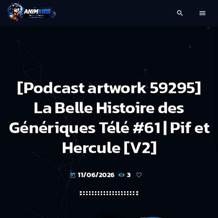
search
menu
[Podcast artwork 59295]
La Belle Histoire des
Génériques Télé #61 | Pif et
Hercule [V2]
11/06/2026
3
today