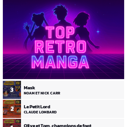
Mask
3
NOAM ET NICK CARR
Le Petit Lord
2
CLAUDE LOMBARD
Olive et Tom, champions de foot