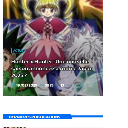
ACTUS
Hunter x Hunter : Une nouvelle
saison annoncée à Anime Japan
2025 ?
19/02/2025
5975
13
today
DERNIÈRES PUBLICATIONS