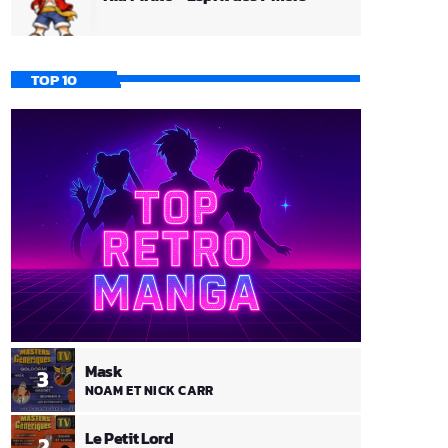
TOP 10
Mask
3
NOAM ET NICK CARR
Le Petit Lord
2