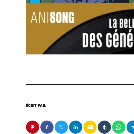
ÉCRIT PAR:
email