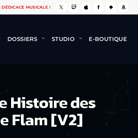
, ÇA LE FAIT !
NAMI
BERNARD MINET - FLY 
DÉDICACE MUSICALE !
DOSSIERS
STUDIO
E-BOUTIQUE
e Histoire des
ne Flam [V2]