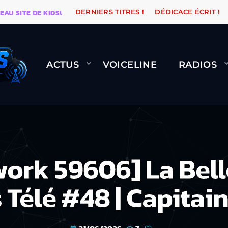
TE DE KIDSUNE
WARÉTRO
ORANGE ROAD QUI PASSE
DERNIERS TITRES !
DÉDICACE ÉCRIT !
ACTUS
VOICELINE
RADIOS
ork 59606] La Bell
Télé #48 | Capitai