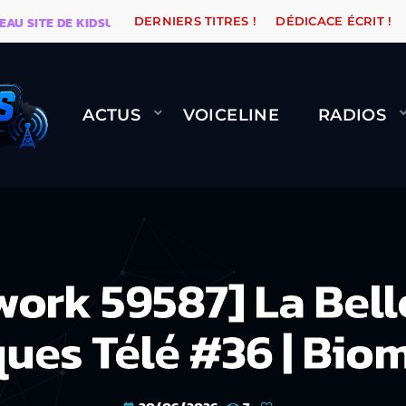
ITE DE KIDSUNE
WARÉTRO
ORANGE ROAD QUI PASSE
DERNIERS TITRES !
DÉDICACE ÉCRIT !
ACTUS
VOICELINE
RADIOS
work 59587] La Belle
ues Télé #36 | Bio