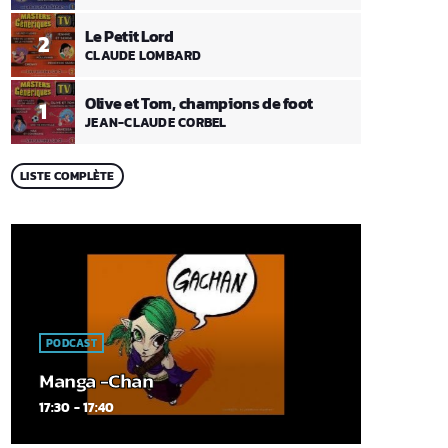
Le Petit Lord
2
CLAUDE LOMBARD
Olive et Tom, champions de foot
1
JEAN-CLAUDE CORBEL
LISTE COMPLÈTE
PODCAST
Manga -Chan
17:30 - 17:40