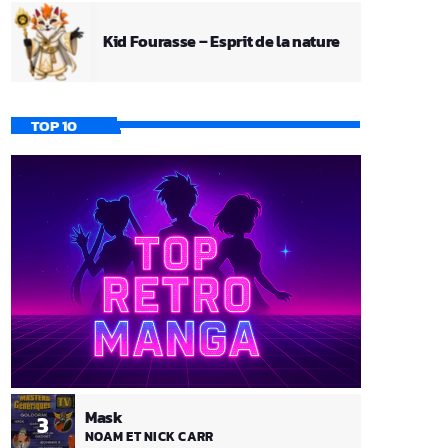
Kid Fourasse – Esprit de la nature
TOP 10
Mask
3
NOAM ET NICK CARR