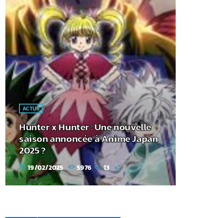
ACTUS
Hunter x Hunter : Une nouvelle
saison annoncée à Anime Japan
2025 ?
19/02/2025
5976
13
today