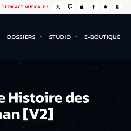
, ÇA LE FAIT !
NAMI
BERNARD MINET - FLY 
DÉDICACE MUSICALE !
DOSSIERS
STUDIO
E-BOUTIQUE
 Histoire des
man [V2]