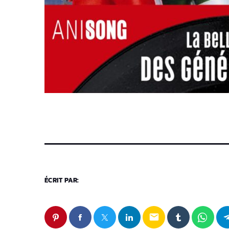
ÉCRIT PAR:
email