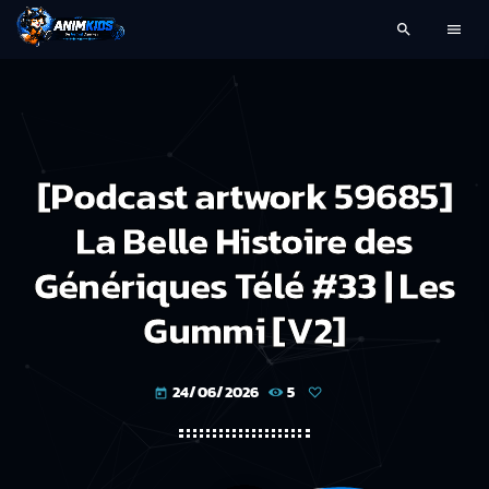
search
menu
[Podcast artwork 59685]
La Belle Histoire des
Génériques Télé #33 | Les
Gummi [V2]
24/06/2026
5
today