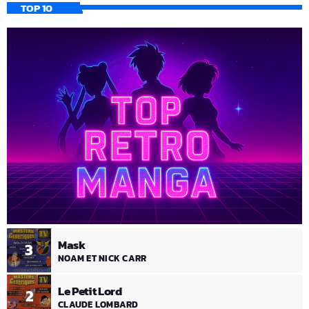
TOP 10
Mask
3
NOAM ET NICK CARR
Le Petit Lord
2
CLAUDE LOMBARD