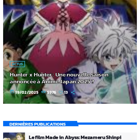
ACTUS
Hunter x Hunter : Une nouvelle saison
annoncée à Anime Japan 2025 ?
today
19/02/2025
5976
13
DERNIÈRES PUBLICATIONS
Le film Made in Abyss: Mezameru Shinpi