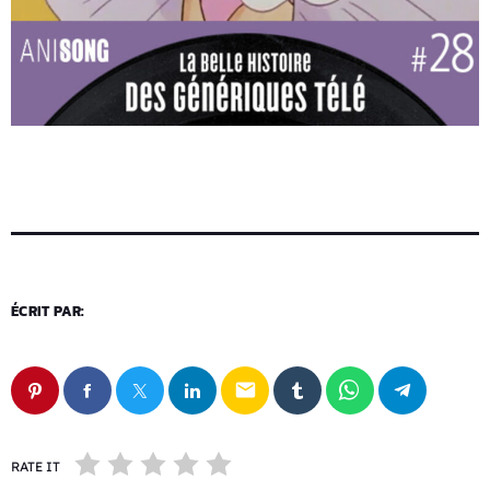
ÉCRIT PAR:
email
RATE IT