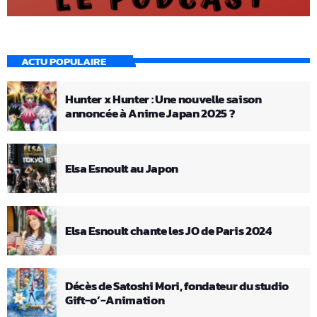
ACTU POPULAIRE
Hunter x Hunter : Une nouvelle saison
annoncée à Anime Japan 2025 ?
Elsa Esnoult au Japon
Elsa Esnoult chante les JO de Paris 2024
Décès de Satoshi Mori, fondateur du studio
Gift-o’-Animation