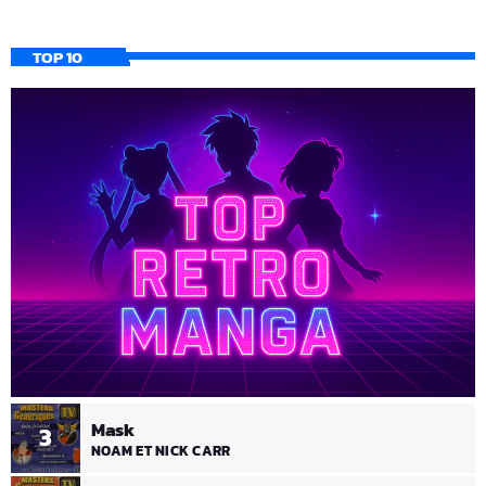
TOP 10
Mask
3
NOAM ET NICK CARR