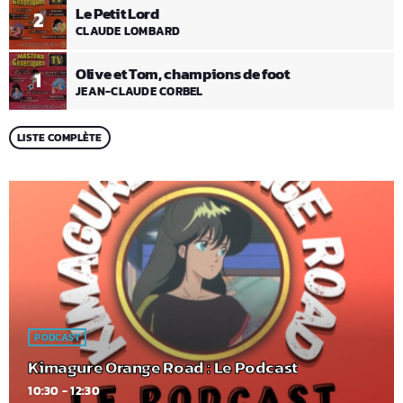
Le Petit Lord
2
CLAUDE LOMBARD
Olive et Tom, champions de foot
1
JEAN-CLAUDE CORBEL
LISTE COMPLÈTE
PODCAST
Kimagure Orange Road : Le Podcast
10:30 - 12:30