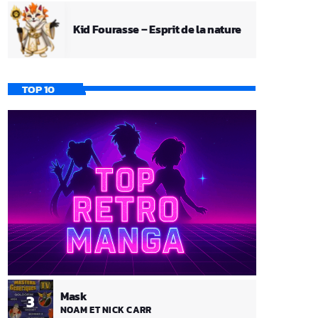
Kid Fourasse – Esprit de la nature
TOP 10
Mask
3
NOAM ET NICK CARR