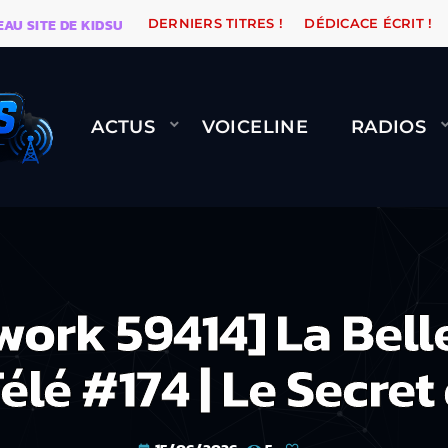
TE DE KIDSUNE
WARÉTRO
ORANGE ROAD QUI PASSE
DERNIERS TITRES !
DÉDICACE ÉCRIT !
ACTUS
VOICELINE
RADIOS
work 59414] La Belle
lé #174 | Le Secret