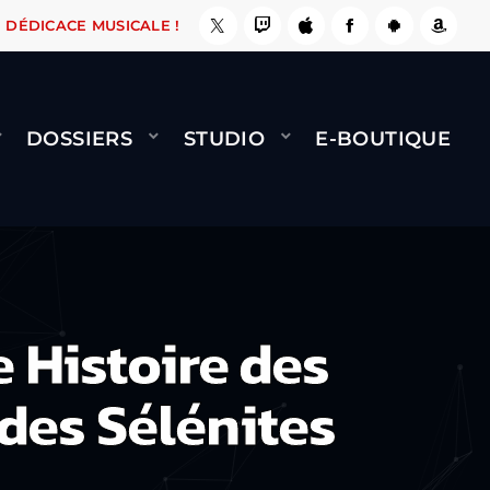
, ÇA LE FAIT !
NAMI
BERNARD MINET - FLY 
DÉDICACE MUSICALE !
DOSSIERS
STUDIO
E-BOUTIQUE
 Histoire des
 des Sélénites