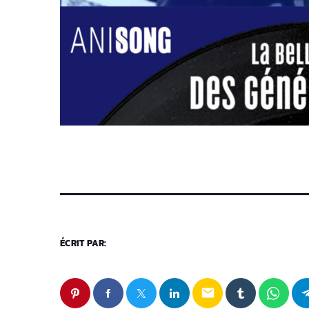
ÉCRIT PAR:
email