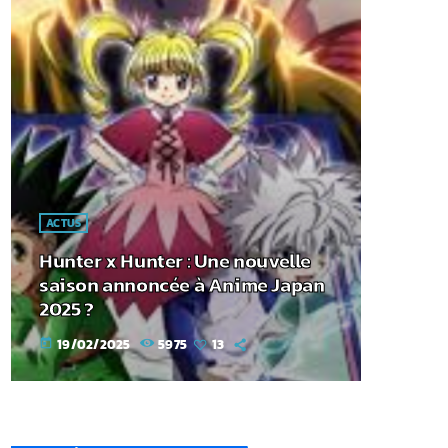
ACTUS
Hunter x Hunter : Une nouvelle
saison annoncée à Anime Japan
2025 ?
19/02/2025
5975
13
today