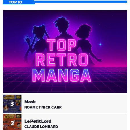
TOP 10
Mask
3
NOAM ET NICK CARR
Le Petit Lord
2
CLAUDE LOMBARD