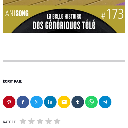
ÉCRIT PAR:
email
RATE IT