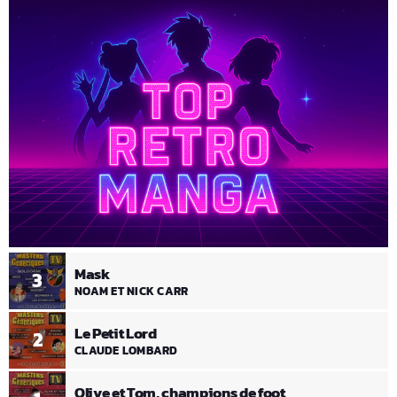
Mask
3
NOAM ET NICK CARR
Le Petit Lord
2
CLAUDE LOMBARD
Olive et Tom, champions de foot