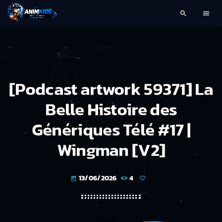
search
menu
[Podcast artwork 59371] La
Belle Histoire des
Génériques Télé #17 |
Wingman [V2]
13/06/2026
4
today