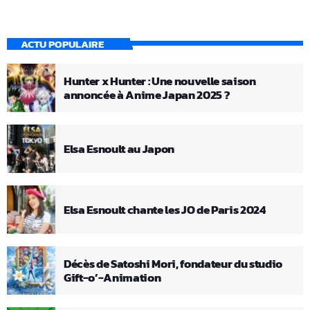
ACTU POPULAIRE
Hunter x Hunter : Une nouvelle saison
annoncée à Anime Japan 2025 ?
Elsa Esnoult au Japon
Elsa Esnoult chante les JO de Paris 2024
Décès de Satoshi Mori, fondateur du studio
Gift-o’-Animation