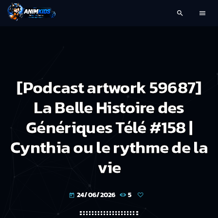
search
menu
[Podcast artwork 59687]
La Belle Histoire des
Génériques Télé #158 |
Cynthia ou le rythme de la
vie
24/06/2026
5
today