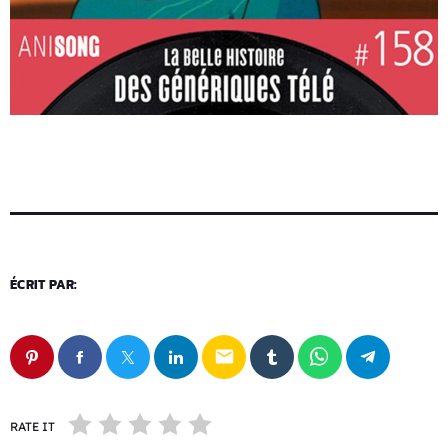
ÉCRIT PAR:
email
RATE IT