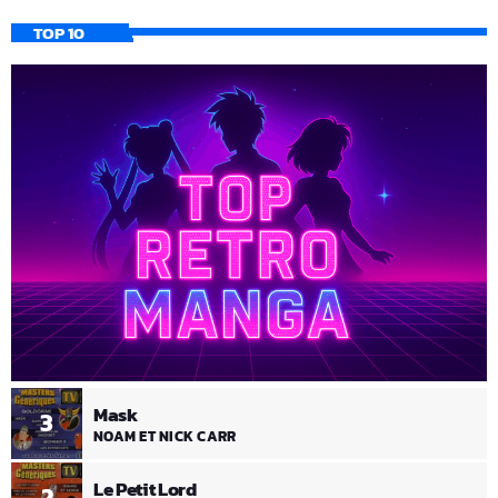
TOP 10
Mask
3
NOAM ET NICK CARR
Le Petit Lord
2