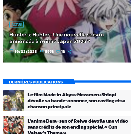
ACTUS
Hunter x Hunter : Une nouvelle saison
annoncée à Anime Japan 2025 ?
today
19/02/2025
5976
13
DERNIÈRES PUBLICATIONS
Le film Made in Abyss: Mezameru Shinpi
dévoile sa bande-annonce, son casting et sa
chanson principale
L’anime Dara-san of Reiwa dévoile une vidéo
sans crédits de son ending spécial « Gun
Valsey’s Theme »