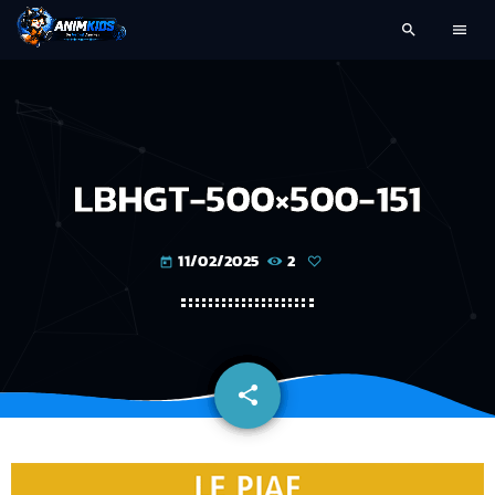
search
menu
LBHGT-500×500-151
11/02/2025
2
today
share
email