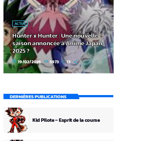
ACTUS
Hunter x Hunter : Une nouvelle
saison annoncée à Anime Japan
2025 ?
19/02/2025
5973
13
today
DERNIÈRES PUBLICATIONS
Kid Pilote – Esprit de la course