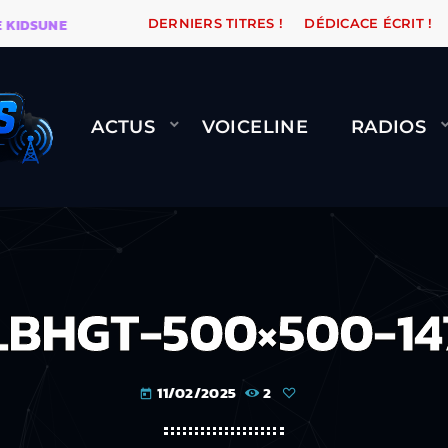
SUNE
WARÉTRO
ORANGE ROAD QUI PASSE, ÇA LE FA
DERNIERS TITRES !
DÉDICACE ÉCRIT !
ACTUS
VOICELINE
RADIOS
LBHGT-500×500-14
11/02/2025
2
today