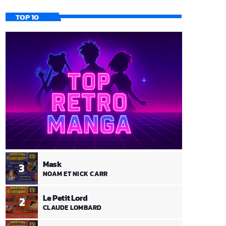
TOP 10
Mask
3
NOAM ET NICK CARR
Le Petit Lord
2
CLAUDE LOMBARD