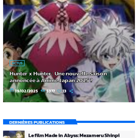
ACTUS
Hunter x Hunter : Une nouvelle saison
annoncée à Anime Japan 2025 ?
today
19/02/2025
5977
13
DERNIÈRES PUBLICATIONS
Le film Made in Abyss: Mezameru Shinpi