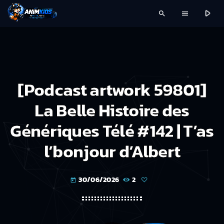
play_arrow
search
menu
[Podcast artwork 59801]
La Belle Histoire des
Génériques Télé #142 | T’as
l’bonjour d’Albert
30/06/2026
2
today