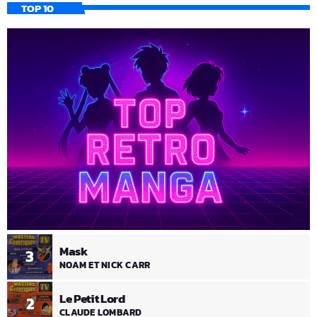
TOP 10
Mask
3
NOAM ET NICK CARR
Le Petit Lord
2
CLAUDE LOMBARD