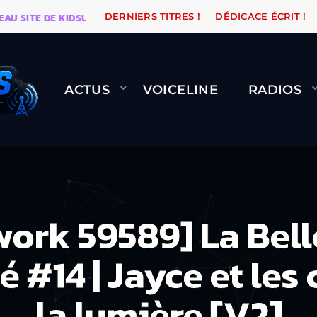
TE DE KIDSUNE
WARÉTRO
ORANGE ROAD QUI PASSE
DERNIERS TITRES !
DÉDICACE ÉCRIT !
ACTUS
VOICELINE
RADIOS
ork 59589] La Bell
é #14 | Jayce et les
la lumière [V2]