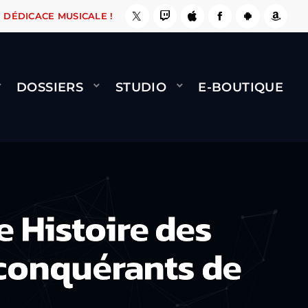
, ÇA LE FAIT !
NAMI
BERNARD MINET - FLY 
DÉDICACE MUSICALE !
DOSSIERS
STUDIO
E-BOUTIQUE
e Histoire des
 conquérants de