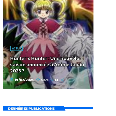
ACTUS
Hunter x Hunter : Une nouvelle
saison annoncée à Anime Japan
2025 ?
19/02/2025
5973
13
today
DERNIÈRES PUBLICATIONS