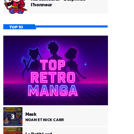
l’honneur
TOP 10
Mask
3
NOAM ET NICK CARR
Le Petit Lord