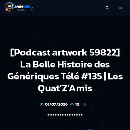
search
menu
[Podcast artwork 59822]
La Belle Histoire des
Génériques Télé #135 | Les
Quat’Z’Amis
01/07/2026
10
today