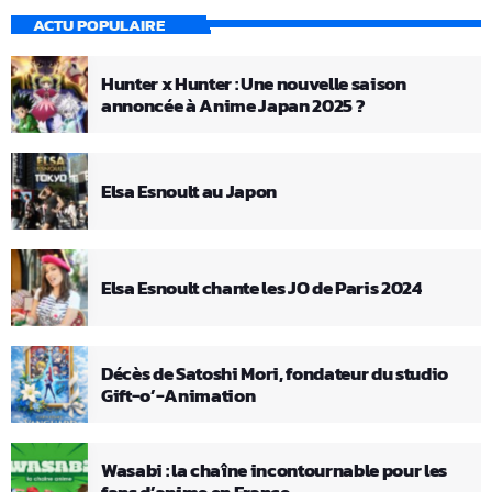
ACTU POPULAIRE
Hunter x Hunter : Une nouvelle saison
annoncée à Anime Japan 2025 ?
Elsa Esnoult au Japon
Elsa Esnoult chante les JO de Paris 2024
Décès de Satoshi Mori, fondateur du studio
Gift-o’-Animation
Wasabi : la chaîne incontournable pour les
fans d’anime en France