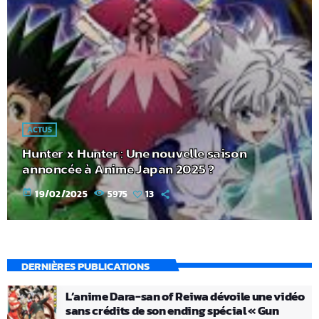
ACTUS
Hunter x Hunter : Une nouvelle saison
annoncée à Anime Japan 2025 ?
today
19/02/2025
5975
13
DERNIÈRES PUBLICATIONS
L’anime Dara-san of Reiwa dévoile une vidéo
sans crédits de son ending spécial « Gun