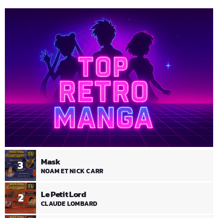
Mask
3
NOAM ET NICK CARR
Le Petit Lord
2
CLAUDE LOMBARD