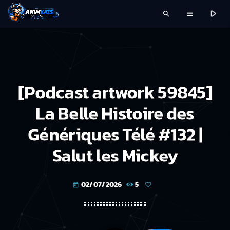
play_arrow
search
menu
[Podcast artwork 59845]
La Belle Histoire des
Génériques Télé #132 |
Salut les Mickey
02/07/2026
5
today