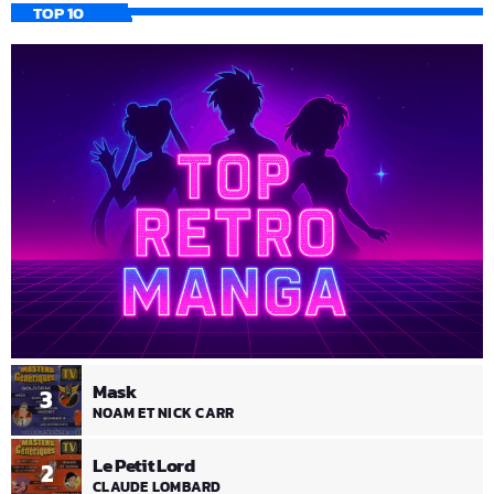
TOP 10
Mask
3
NOAM ET NICK CARR
Le Petit Lord
2
CLAUDE LOMBARD