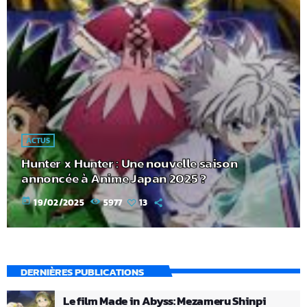
ACTUS
Hunter x Hunter : Une nouvelle saison
annoncée à Anime Japan 2025 ?
today
19/02/2025
5977
13
DERNIÈRES PUBLICATIONS
Le film Made in Abyss: Mezameru Shinpi