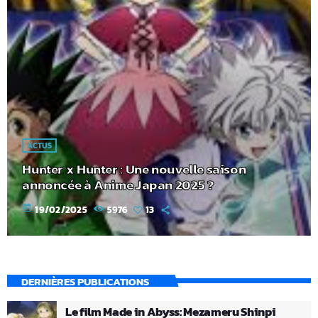
ACTUS
Hunter x Hunter : Une nouvelle saison
annoncée à Anime Japan 2025 ?
today
19/02/2025
5976
13
DERNIÈRES PUBLICATIONS
Le film Made in Abyss: Mezameru Shinpi