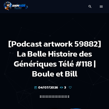
search
menu
[Podcast artwork 59882]
La Belle Histoire des
Génériques Télé #118 |
Boule et Bill
04/07/2026
3
today