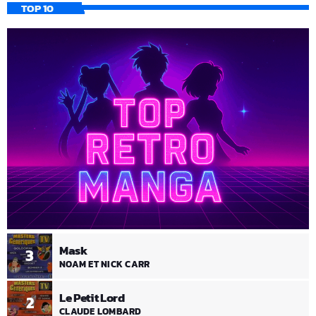
TOP 10
Mask
3
NOAM ET NICK CARR
Le Petit Lord
2
CLAUDE LOMBARD