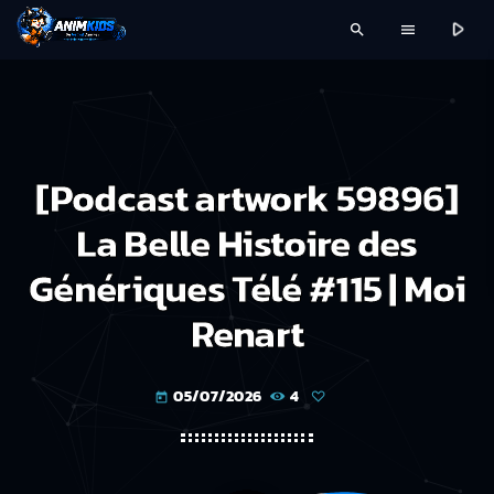
play_arrow
search
menu
[Podcast artwork 59896]
La Belle Histoire des
Génériques Télé #115 | Moi
Renart
05/07/2026
4
today