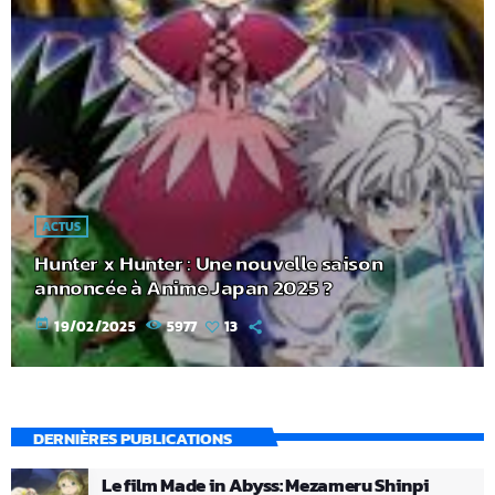
ACTUS
Hunter x Hunter : Une nouvelle saison
annoncée à Anime Japan 2025 ?
today
19/02/2025
5977
13
DERNIÈRES PUBLICATIONS
Le film Made in Abyss: Mezameru Shinpi