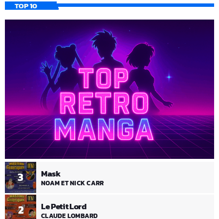
TOP 10
Mask
3
NOAM ET NICK CARR
Le Petit Lord
2
CLAUDE LOMBARD