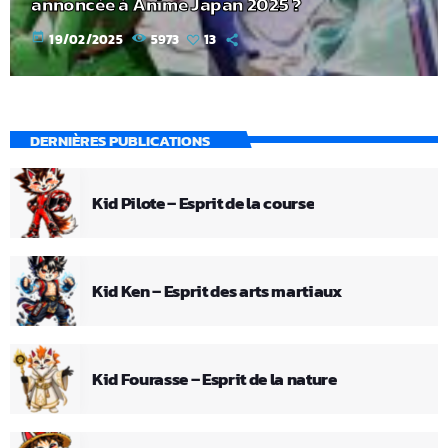
annoncée à Anime Japan 2025 ?
today
19/02/2025
5973
13
DERNIÈRES PUBLICATIONS
Kid Pilote – Esprit de la course
Kid Ken – Esprit des arts martiaux
Kid Fourasse – Esprit de la nature