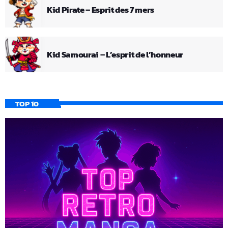
Kid Pirate – Esprit des 7 mers
Kid Samourai – L’esprit de l’honneur
TOP 10