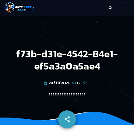
search
menu
f73b-d31e-4542-84e1-
ef5a3a0a5ae4
20/11/2021
6
today
share
email