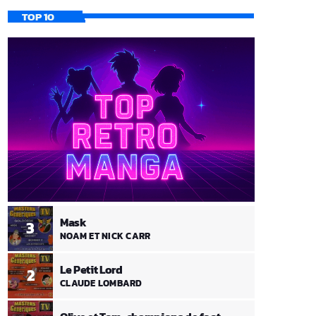
TOP 10
Mask
3
NOAM ET NICK CARR
Le Petit Lord
2
CLAUDE LOMBARD