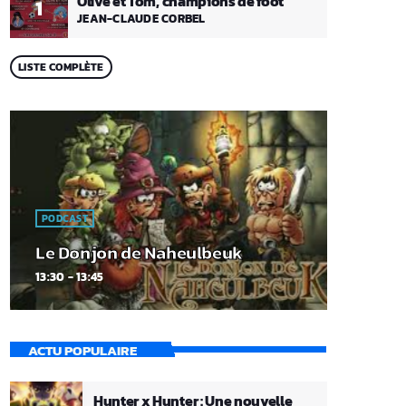
Olive et Tom, champions de foot
1
JEAN-CLAUDE CORBEL
LISTE COMPLÈTE
PODCAST
Le Donjon de Naheulbeuk
13:30 - 13:45
ACTU POPULAIRE
Hunter x Hunter : Une nouvelle