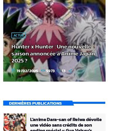
ACTUS
Hunter x Hunter : Une nouvelle
saison annoncée à Anime Japan
2025 ?
19/02/2025
5973
13
today
DERNIÈRES PUBLICATIONS
L’anime Dara-san of Reiwa dévoile
une vidéo sans crédits de son
ending spécial « Gun Valsey’s