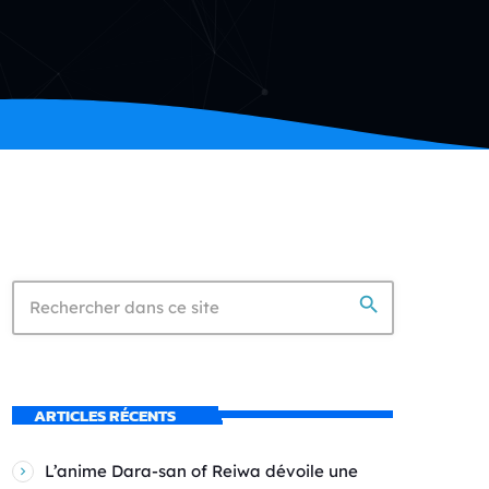
search
ARTICLES RÉCENTS
L’anime Dara-san of Reiwa dévoile une