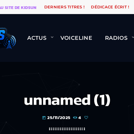
 DE KIDSUNE
WARÉTRO
ORANGE ROAD QUI PASSE, 
DERNIERS TITRES !
DÉDICACE ÉCRIT !
ACTUS
VOICELINE
RADIOS
unnamed (1)
25/11/2025
4
today