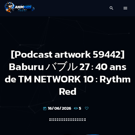
search
menu
[Podcast artwork 59442]
Baburu バブル 27 : 40 ans
de TM NETWORK 10 : Rythm
Red
16/06/2026
5
today