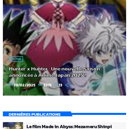
ACTUS
Hunter x Hunter : Une nouvelle saison
annoncée à Anime Japan 2025 ?
today
19/02/2025
5975
13
DERNIÈRES PUBLICATIONS
Le film Made in Abyss: Mezameru Shinpi