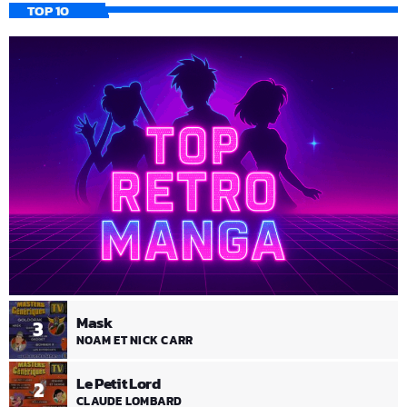
TOP 10
Mask
3
NOAM ET NICK CARR
Le Petit Lord
2
CLAUDE LOMBARD