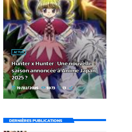
ACTUS
Hunter x Hunter : Une nouvelle
saison annoncée à Anime Japan
2025 ?
19/02/2025
5973
13
today
DERNIÈRES PUBLICATIONS