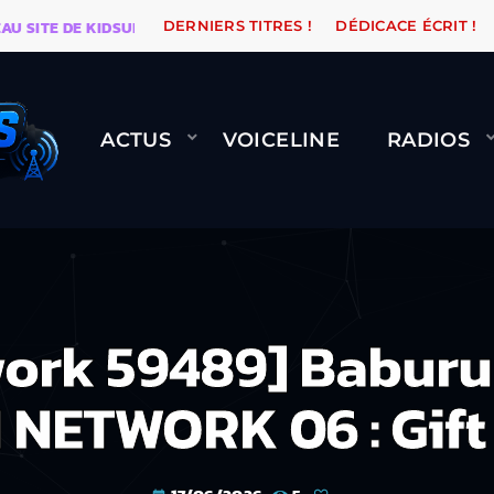
E DE KIDSUNE
WARÉTRO
ORANGE ROAD QUI PASSE,
DERNIERS TITRES !
DÉDICACE ÉCRIT !
ACTUS
VOICELINE
RADIOS
work 59489] Babur
 NETWORK 06 : Gift