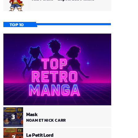
TOP 10
Mask
3
NOAM ET NICK CARR
Le Petit Lord
2