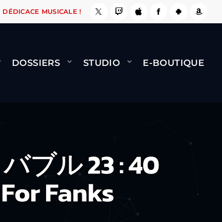
 ÇA LE FAIT !
NAMI
BERNARD MINET - FLY (
DÉDICACE MUSICALE !
DOSSIERS
STUDIO
E-BOUTIQUE
u バブル 23 : 40
 For Fanks