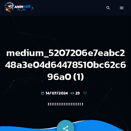
search
menu
medium_5207206e7eabc2
48a3e04d64478510bc62c6
96a0 (1)
14/07/2024
23
today
share
email