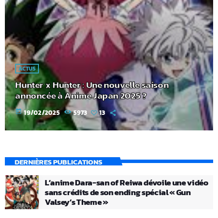
ACTUS
Hunter x Hunter : Une nouvelle saison
annoncée à Anime Japan 2025 ?
today
19/02/2025
5973
13
DERNIÈRES PUBLICATIONS
L’anime Dara-san of Reiwa dévoile une vidéo
sans crédits de son ending spécial « Gun
Valsey’s Theme »