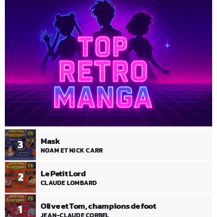
Mask
3
NOAM ET NICK CARR
Le Petit Lord
2
CLAUDE LOMBARD
Olive et Tom, champions de foot
1
JEAN-CLAUDE CORBEL