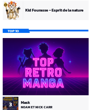
Kid Fourasse – Esprit de la nature
TOP 10
Mask
3
NOAM ET NICK CARR