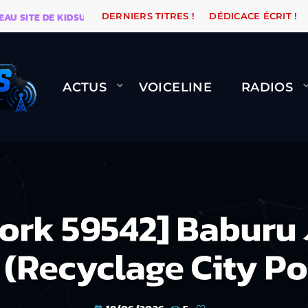
ITE DE KIDSUNE
WARÉTRO
ORANGE ROAD QUI PASSE
DERNIERS TITRES !
DÉDICACE ÉCRIT !
ACTUS
VOICELINE
RADIOS
work 59542] Baburu
(Recyclage City Po