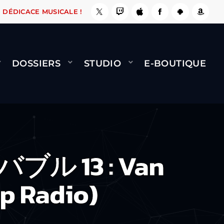
, ÇA LE FAIT !
NAMI
BERNARD MINET - FLY 
DÉDICACE MUSICALE !
DOSSIERS
STUDIO
E-BOUTIQUE
 バブル 13 : Van
p Radio)