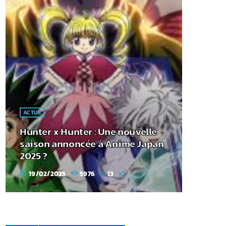
ACTUS
Hunter x Hunter : Une nouvelle
saison annoncée à Anime Japan
2025 ?
19/02/2025
5976
13
today