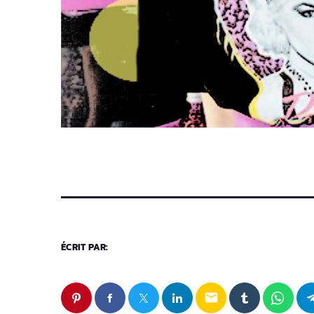
ÉCRIT PAR:
email