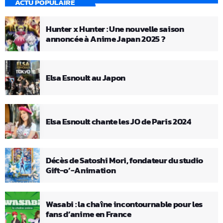
ACTU POPULAIRE
Hunter x Hunter : Une nouvelle saison
annoncée à Anime Japan 2025 ?
Elsa Esnoult au Japon
Elsa Esnoult chante les JO de Paris 2024
Décès de Satoshi Mori, fondateur du studio
Gift-o’-Animation
Wasabi : la chaîne incontournable pour les
fans d’anime en France