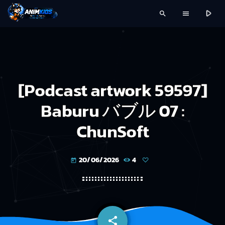
play_arrow
search
menu
[Podcast artwork 59597]
Baburu バブル 07 :
ChunSoft
20/06/2026
4
today
share
email