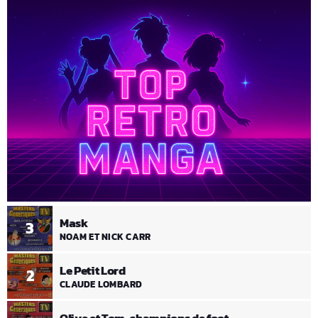
Mask
3
NOAM ET NICK CARR
Le Petit Lord
2
CLAUDE LOMBARD