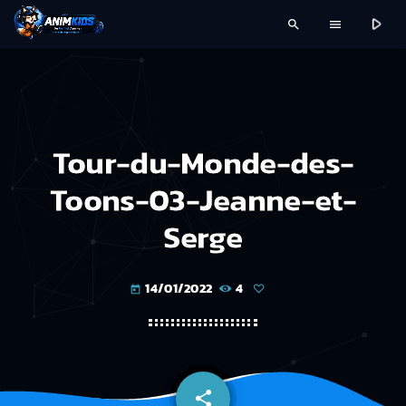
play_arrow
search
menu
Tour-du-Monde-des-
Toons-03-Jeanne-et-
Serge
14/01/2022
4
today
share
email