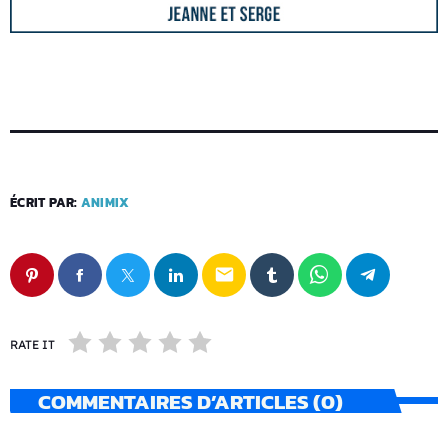
ÉCRIT PAR:
ANIMIX
email
RATE IT
COMMENTAIRES D’ARTICLES (0)