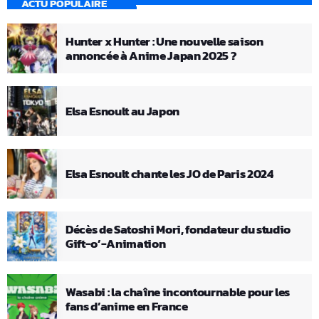
ACTU POPULAIRE
Hunter x Hunter : Une nouvelle saison
annoncée à Anime Japan 2025 ?
Elsa Esnoult au Japon
Elsa Esnoult chante les JO de Paris 2024
Décès de Satoshi Mori, fondateur du studio
Gift-o’-Animation
Wasabi : la chaîne incontournable pour les
fans d’anime en France