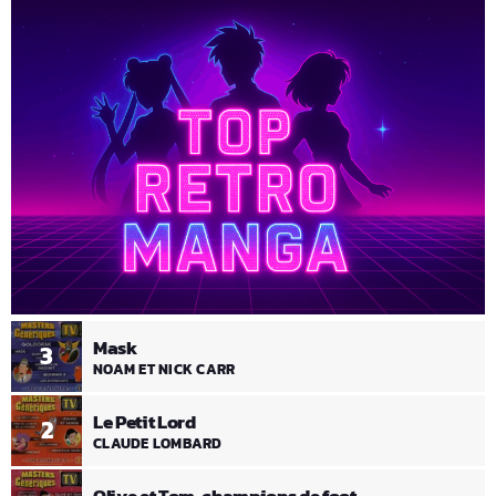
Mask
3
NOAM ET NICK CARR
Le Petit Lord
2
CLAUDE LOMBARD