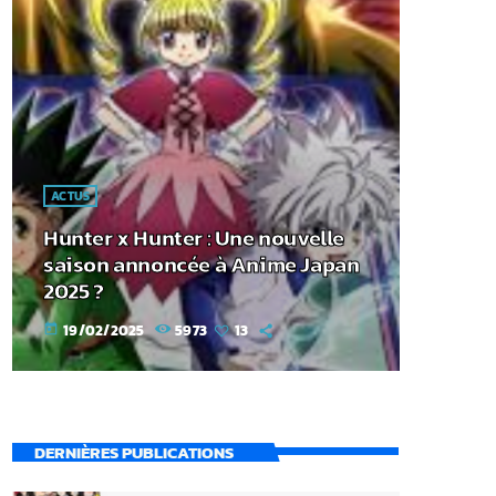
ACTUS
Hunter x Hunter : Une nouvelle
saison annoncée à Anime Japan
2025 ?
19/02/2025
5973
13
today
DERNIÈRES PUBLICATIONS