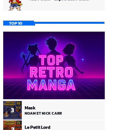
TOP 10
Mask
3
NOAM ET NICK CARR
Le Petit Lord
2