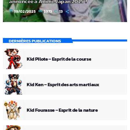
annoncée à Anime Japan 2025 ?
today
19/02/2025
5973
13
DERNIÈRES PUBLICATIONS
Kid Pilote – Esprit de la course
Kid Ken – Esprit des arts martiaux
Kid Fourasse – Esprit de la nature