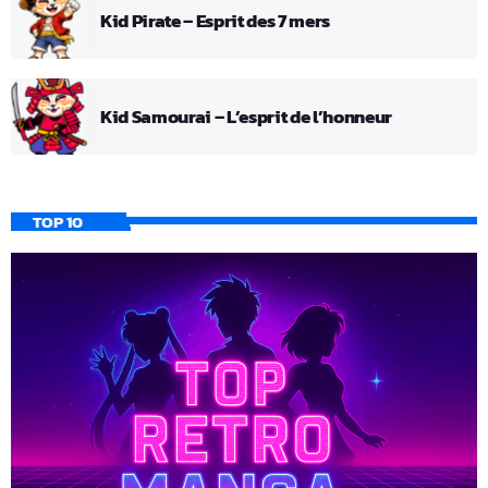
Kid Pirate – Esprit des 7 mers
Kid Samourai – L’esprit de l’honneur
TOP 10