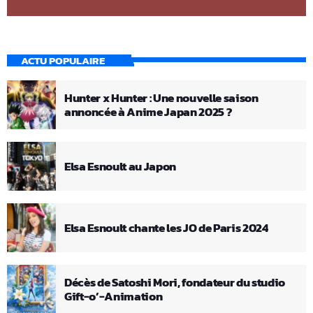
ACTU POPULAIRE
Hunter x Hunter : Une nouvelle saison
annoncée à Anime Japan 2025 ?
Elsa Esnoult au Japon
Elsa Esnoult chante les JO de Paris 2024
Décès de Satoshi Mori, fondateur du studio
Gift-o’-Animation