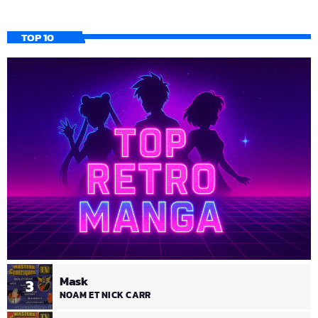
TOP 10
Mask
3
NOAM ET NICK CARR