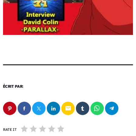
ÉCRIT PAR:
email
RATE IT