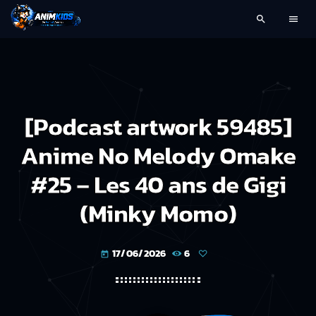
search
menu
[Podcast artwork 59485]
Anime No Melody Omake
#25 – Les 40 ans de Gigi
(Minky Momo)
17/06/2026
6
today