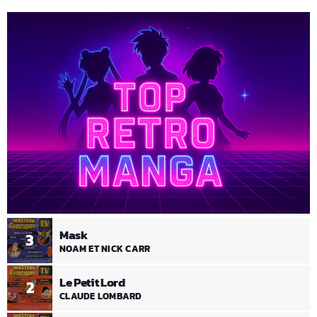
Mask
3
NOAM ET NICK CARR
Le Petit Lord
2
CLAUDE LOMBARD