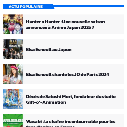
ACTU POPULAIRE
Hunter x Hunter : Une nouvelle saison
annoncée à Anime Japan 2025 ?
Elsa Esnoult au Japon
Elsa Esnoult chante les JO de Paris 2024
Décès de Satoshi Mori, fondateur du studio
Gift-o’-Animation
Wasabi : la chaîne incontournable pour les
fans d’anime en France