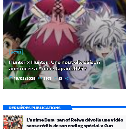
ACTUS
Hunter x Hunter : Une nouvelle saison
annoncée à Anime Japan 2025 ?
today
19/02/2025
5973
13
DERNIÈRES PUBLICATIONS
L’anime Dara-san of Reiwa dévoile une vidéo
sans crédits de son ending spécial « Gun