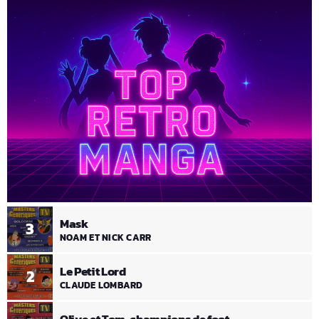
Mask
3
NOAM ET NICK CARR
Le Petit Lord
2
CLAUDE LOMBARD