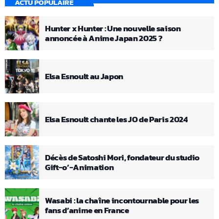
ACTU POPULAIRE
Hunter x Hunter : Une nouvelle saison
annoncée à Anime Japan 2025 ?
Elsa Esnoult au Japon
Elsa Esnoult chante les JO de Paris 2024
Décès de Satoshi Mori, fondateur du studio
Gift-o’-Animation
Wasabi : la chaîne incontournable pour les
fans d’anime en France