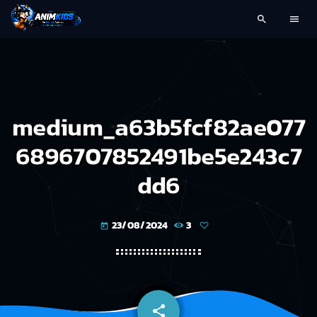
search
menu
medium_a63b5fcf82ae077
6896707852491be5e243c7
dd6
23/08/2024
3
today
share
email