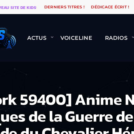
ITE DE KIDSUNE
WARÉTRO
ORANGE ROAD QUI PASSE
DERNIERS TITRES !
DÉDICACE ÉCRIT !
ACTUS
VOICELINE
RADIOS
ork 59400] Anime N
ues de la Guerre de
de du Chevalier Hé