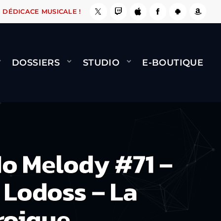
, ÇA LE FAIT !
NAMI
BERNARD MINET - FLY 
DÉDICACE MUSICALE !
DOSSIERS
STUDIO
E-BOUTIQUE
o Melody #71 –
 Lodoss – La
roique