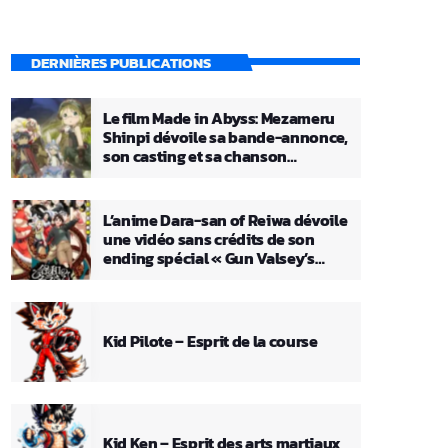
DERNIÈRES PUBLICATIONS
Le film Made in Abyss: Mezameru
Shinpi dévoile sa bande-annonce,
son casting et sa chanson
principale
L’anime Dara-san of Reiwa dévoile
une vidéo sans crédits de son
ending spécial « Gun Valsey’s
Theme »
Kid Pilote – Esprit de la course
Kid Ken – Esprit des arts martiaux