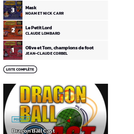
Mask
3
NOAM ET NICK CARR
Le Petit Lord
2
CLAUDE LOMBARD
Olive et Tom, champions de foot
1
JEAN-CLAUDE CORBEL
LISTE COMPLÈTE
PODCAST
Dragon Ball Cast