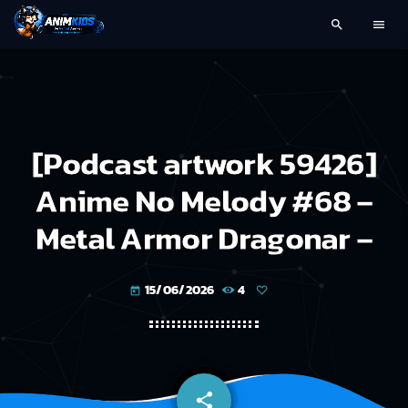
search
menu
[Podcast artwork 59426]
Anime No Melody #68 –
Metal Armor Dragonar –
15/06/2026
4
today
share
email