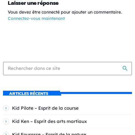
Laisser une réponse
Vous devez être connecté pour ajouter un commentaire.
Connectez-vous maintenant
search
ARTICLES RÉCENTS
Kid Pilote – Esprit de la course
Kid Ken – Esprit des arts martiaux
Kid Fourasse – Esprit de la nature