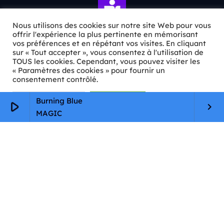
Nous utilisons des cookies sur notre site Web pour vous
offrir l'expérience la plus pertinente en mémorisant
vos préférences et en répétant vos visites. En cliquant
sur « Tout accepter », vous consentez à l'utilisation de
ℹ️ INFOS PRATIQUES
TOUS les cookies. Cependant, vous pouvez visiter les
« Paramètres des cookies » pour fournir un
✉️
Contact
consentement contrôlé.
🦊
Qui sommes-nous ?
Paramètres Cookie
Tout accepter
Burning Blue
play_arrow
keyboard_arrow_right
📄
Mentions légales
MAGIC
🔒
Confidentialité
🛡️
RGPD
Copyright © 2026 Animkids. Tous droits réservés.