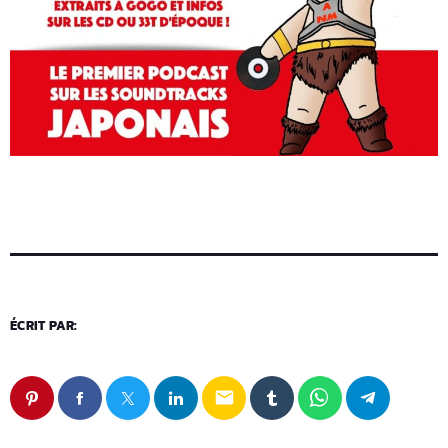
ÉCRIT PAR:
email