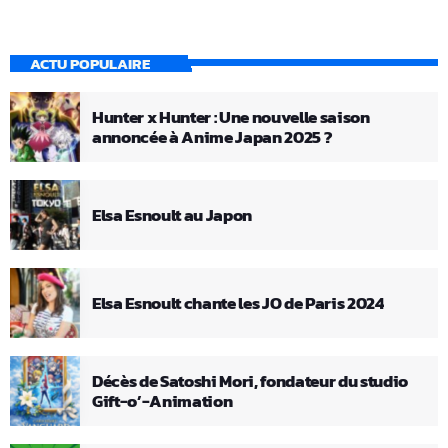
ACTU POPULAIRE
Hunter x Hunter : Une nouvelle saison
annoncée à Anime Japan 2025 ?
Elsa Esnoult au Japon
Elsa Esnoult chante les JO de Paris 2024
Décès de Satoshi Mori, fondateur du studio
Gift-o’-Animation