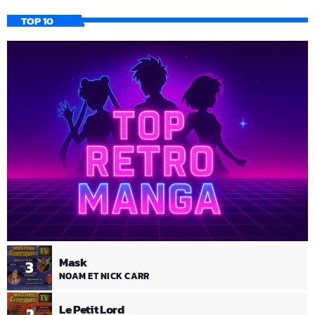
TOP 10
Mask
3
NOAM ET NICK CARR
Le Petit Lord
2