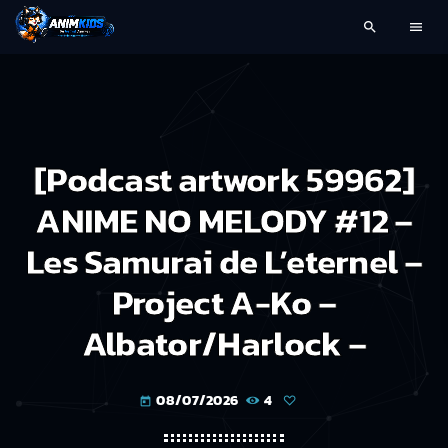
search
menu
[Podcast artwork 59962]
ANIME NO MELODY #12 –
Les Samurai de L’eternel –
Project A-Ko –
Albator/Harlock –
08/07/2026
4
today