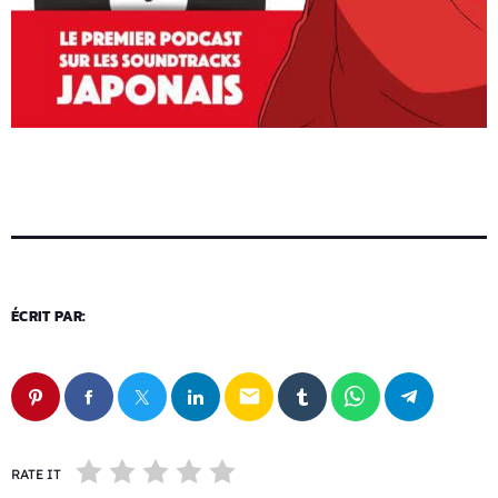
ÉCRIT PAR:
email
RATE IT