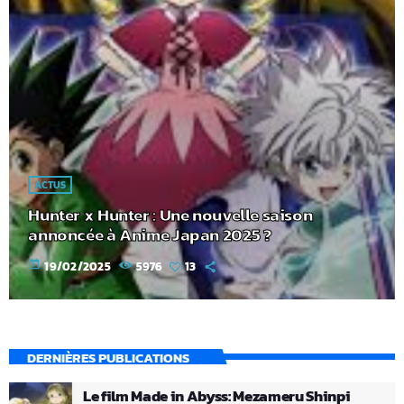
ACTUS
Hunter x Hunter : Une nouvelle saison
annoncée à Anime Japan 2025 ?
today
19/02/2025
5976
13
DERNIÈRES PUBLICATIONS
Le film Made in Abyss: Mezameru Shinpi