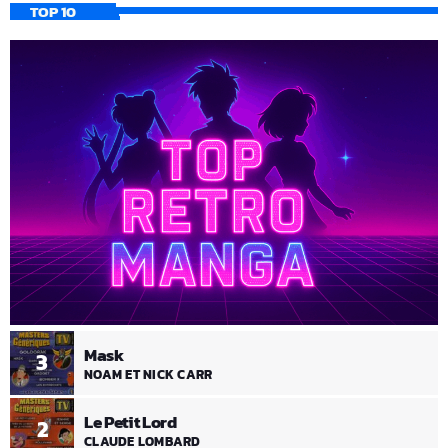
TOP 10
Mask
3
NOAM ET NICK CARR
Le Petit Lord
2
CLAUDE LOMBARD