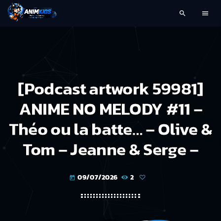
search
menu
[Podcast artwork 59981]
ANIME NO MELODY #11 –
Théo ou la batte… – Olive &
Tom – Jeanne & Serge –
09/07/2026
2
today