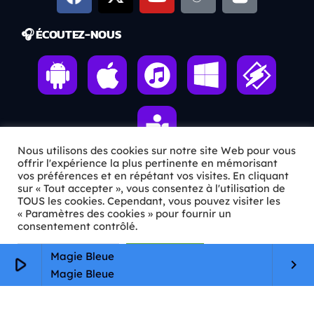
🎧 ÉCOUTEZ-NOUS
Nous utilisons des cookies sur notre site Web pour vous
offrir l'expérience la plus pertinente en mémorisant
vos préférences et en répétant vos visites. En cliquant
sur « Tout accepter », vous consentez à l'utilisation de
ℹ️ INFOS PRATIQUES
TOUS les cookies. Cependant, vous pouvez visiter les
« Paramètres des cookies » pour fournir un
✉️
Contact
consentement contrôlé.
🦊
Qui sommes-nous ?
Paramètres Cookie
Tout accepter
Magie Bleue
play_arrow
keyboard_arrow_right
📄
Mentions légales
Magie Bleue
🔒
Confidentialité