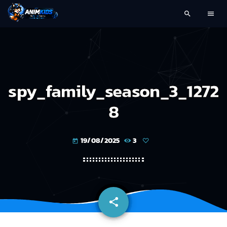
search
menu
spy_family_season_3_1272
8
19/08/2025
3
today
share
email