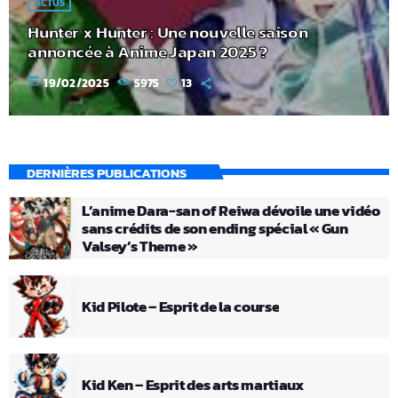
ACTUS
Hunter x Hunter : Une nouvelle saison
annoncée à Anime Japan 2025 ?
today
19/02/2025
5975
13
DERNIÈRES PUBLICATIONS
L’anime Dara-san of Reiwa dévoile une vidéo
sans crédits de son ending spécial « Gun
Valsey’s Theme »
Kid Pilote – Esprit de la course
Kid Ken – Esprit des arts martiaux