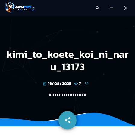
play_arrow
search
menu
kimi_to_koete_koi_ni_nar
u_13173
19/08/2025
7
today
share
email