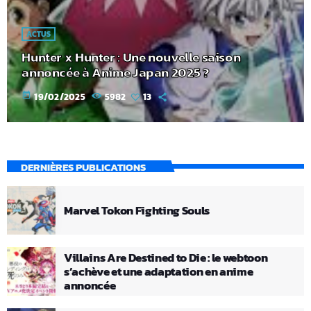
ACTUS
Hunter x Hunter : Une nouvelle saison
annoncée à Anime Japan 2025 ?
today
19/02/2025
5982
13
DERNIÈRES PUBLICATIONS
Marvel Tokon Fighting Souls
Villains Are Destined to Die : le webtoon
s’achève et une adaptation en anime
annoncée